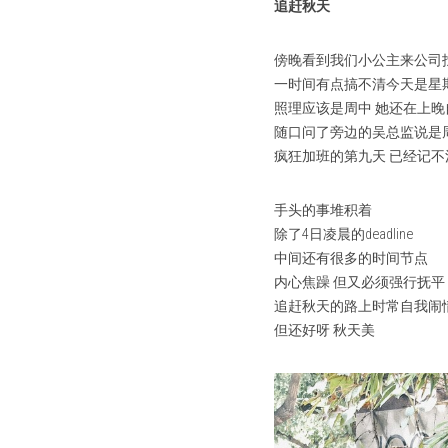
追赶秋天
傍晚看到我们小公主来公司
一时间有点搞不清今天是星
照理应该是周中 她还在上晚
随口问了旁边的吴总监说是
疯狂加班的第九天 已经记
手头的事堆积着
除了4日凌晨的deadline
中间还有很多的时间节点
内心焦躁 但又必须强行抚平
追赶秋天的路上时常自我闹
但还好呀 秋天美