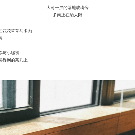
大可一层的落地玻璃旁
多肉正在晒太阳
些花花草草与多肉
旁
陈与小螺蛳
照得到的茶几上