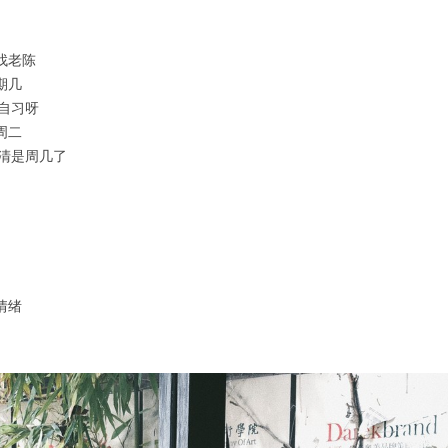
找老陈
期几
自习呀
周二
不清是周几了
情绪