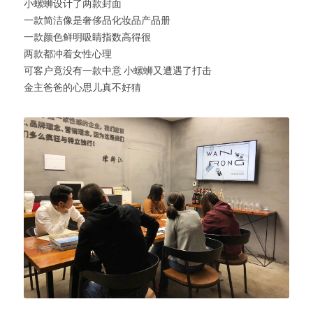
小螺蛳设计了两款封面
一款简洁像是奢侈品化妆品产品册
一款颜色鲜明吸睛指数高得很
两款都冲着女性心理
可客户竟没有一款中意 小螺蛳又遭遇了打击
金主爸爸的心思儿真不好猜