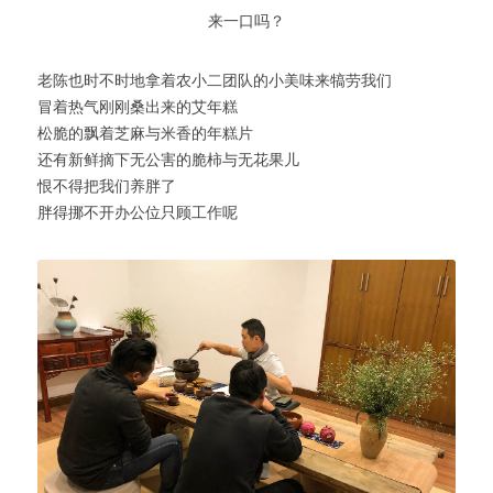
来一口吗？
老陈也时不时地拿着农小二团队的小美味来犒劳我们
冒着热气刚刚桑出来的艾年糕
松脆的飘着芝麻与米香的年糕片
还有新鲜摘下无公害的脆柿与无花果儿
恨不得把我们养胖了
胖得挪不开办公位只顾工作呢