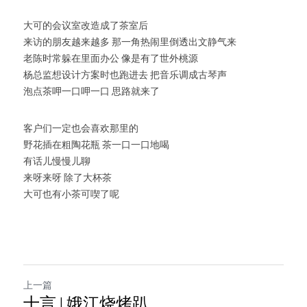
大可的会议室改造成了茶室后
来访的朋友越来越多 那一角热闹里倒透出文静气来
老陈时常躲在里面办公 像是有了世外桃源
杨总监想设计方案时也跑进去 把音乐调成古琴声
泡点茶呷一口呷一口 思路就来了
客户们一定也会喜欢那里的
野花插在粗陶花瓶 茶一口一口地喝
有话儿慢慢儿聊
来呀来呀 除了大杯茶
大可也有小茶可喫了呢
上一篇
十言 | 娥江烧烤趴