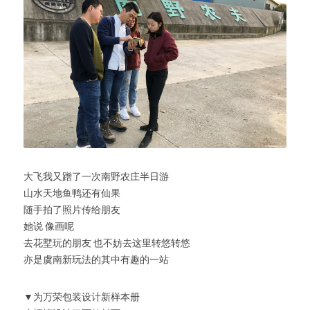
大飞我又蹭了一次南野农庄半日游
山水天地鱼鸭还有仙果
随手拍了照片传给朋友
她说 像画呢
去花墅玩的朋友 也不妨去这里转悠转悠
亦是虞南新玩法的其中有趣的一站
▼为万荣包装设计新样本册