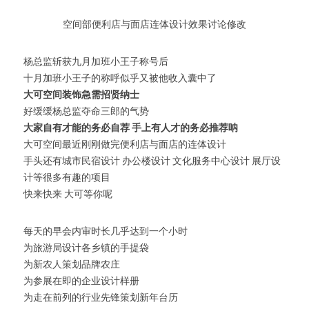
空间部便利店与面店连体设计效果讨论修改
杨总监斩获九月加班小王子称号后
十月加班小王子的称呼似乎又被他收入囊中了
大可空间装饰急需招贤纳士
好缓缓杨总监夺命三郎的气势
大家自有才能的务必自荐 手上有人才的务必推荐呐
大可空间最近刚刚做完便利店与面店的连体设计
手头还有城市民宿设计 办公楼设计 文化服务中心设计 展厅设
计等很多有趣的项目
快来快来 大可等你呢
每天的早会内审时长几乎达到一个小时
为旅游局设计各乡镇的手提袋
为新农人策划品牌农庄
为参展在即的企业设计样册
为走在前列的行业先锋策划新年台历