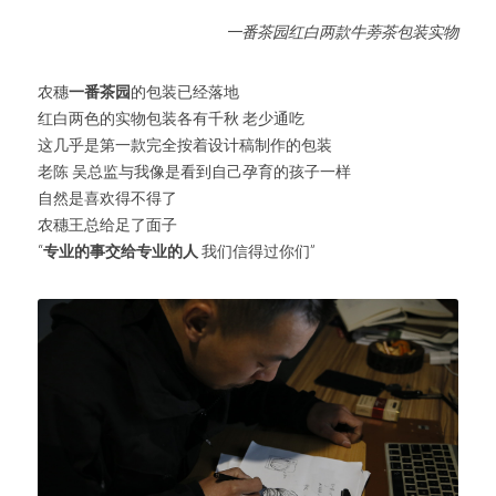
一番茶园红白两款牛蒡茶包装实物
农穗
一番茶园
的包装已经落地
红白两色的实物包装各有千秋 老少通吃
这几乎是第一款完全按着设计稿制作的包装
老陈 吴总监与我像是看到自己孕育的孩子一样
自然是喜欢得不得了
农穗王总给足了面子
“
专业的事交给专业的人
 我们信得过你们”