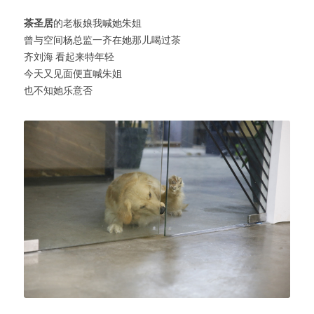
茶圣居
的老板娘我喊她朱姐
曾与空间杨总监一齐在她那儿喝过茶
齐刘海 看起来特年轻
今天又见面便直喊朱姐
也不知她乐意否