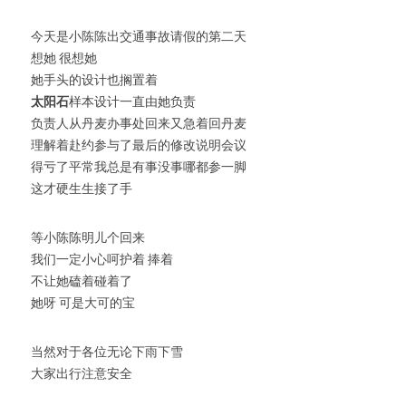
今天是小陈陈出交通事故请假的第二天
想她 很想她
她手头的设计也搁置着
太阳石
样本设计一直由她负责
负责人从丹麦办事处回来又急着回丹麦
理解着赴约参与了最后的修改说明会议
得亏了平常我总是有事没事哪都参一脚
这才硬生生接了手
等小陈陈明儿个回来
我们一定小心呵护着 捧着
不让她磕着碰着了
她呀 可是大可的宝
当然对于各位无论下雨下雪
大家出行注意安全