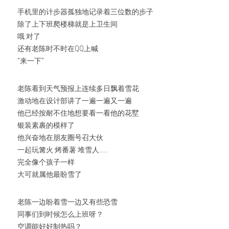
手机里的计步器孤独地记录着三位数的步子
除了上下班爬楼梯就是上卫生间
哦 对了
还有老陈时不时在QQ上喊
“来一下”
老陈看到天气预报上连续多日飘着雪花
激动地在设计部讲了一遍一遍又一遍
他已经按耐不住地想要看一看他的花墅
银装素裹的模样了
他兴奋地在朋友圈号召大伙
一起玩篝火 烤番薯 堆雪人……
完全像个孩子一样
大可就属他最盼雪了
老陈一边盼着雪一边又有些恐雪
同事们到时候怎么上班呀？
空调能好好制热吗？