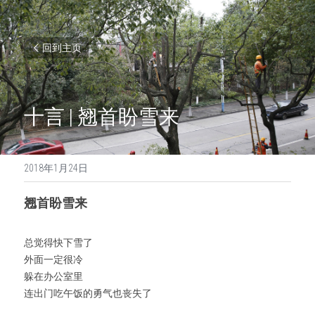
回到主页
十言 | 翘首盼雪来
2018年1月24日
翘首盼雪来
总觉得快下雪了
外面一定很冷
躲在办公室里
连出门吃午饭的勇气也丧失了