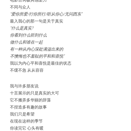
电影台词极具感染力
不同与众人
“爱你所爱/行你所行/听从你心/无问西东”
最入我心的那一句是关于真实
“什么是真实
?
你看到什么
听到什么
做什么
和谁在一起
有一种从内心深处满溢出来的
不懊悔也不羞耻的平和和喜悦”
我以为内心平和喜悦是最佳的状态
不缓不急 从从容容
我与许多朋友说
十言展示的只是真实的大可
它不搬弄多华丽的辞藻
不捏造多有趣的故事
我们只是希望
在现在这样的季节
你读完它 心头有暖