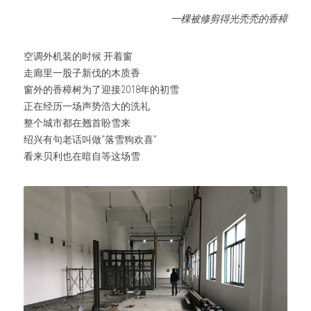
一棵被修剪得光秃秃的香樟
空调外机装的时候 开着窗
走廊里一股子新伐的木质香
窗外的香樟树为了迎接2018年的初雪
正在经历一场声势浩大的洗礼
整个城市都在翘首盼雪来
绍兴有句老话叫做“落雪狗欢喜”
看来贝利也在暗自等这场雪