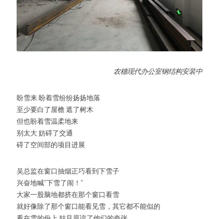
农穗现代办公室钢结构安装中
盼雪来 盼着雪纷纷扬扬地落
至少要白了屋檐 遮了树木
但也盼着雪温柔地来
别太大 妨碍了交通
碍了空间部的项目进展
吴总监在窗口抽烟正巧看到下雪子
兴奋地喊“下雪了闹！”
大家一股脑地都挤在那个窗口看雪
就好像除了那个窗口能看见雪，其它都不能似的
看在雪的份上 姑且原谅了他们的夸张