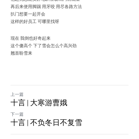
再后来便用脚踢 用牙咬 用尽各路方法
扒门想要一起开会
这样的好员工 可哪里找呀
现在 我倒也好奇起来
这个傻高个 下了雪会怎么个高兴劲
翘首盼雪来
上一篇
十言 | 大寒游曹娥
下一篇
十言 | 不负冬日不复雪