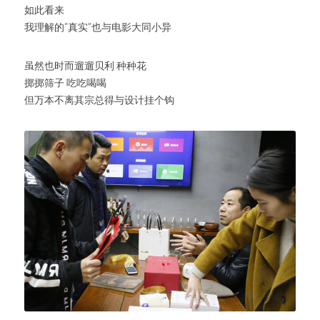
如此看来
我理解的“真实”也与电影大同小异
虽然也时而遛遛贝利 种种花
掷掷筛子 吃吃喝喝
但万本不离其宗总得与设计挂个钩