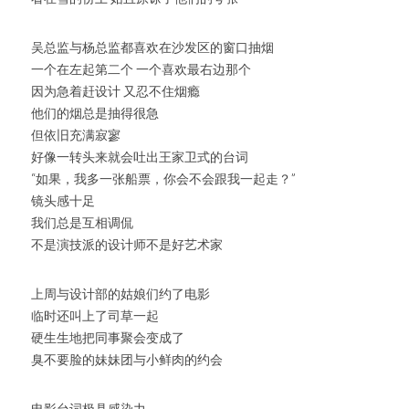
吴总监与杨总监都喜欢在沙发区的窗口抽烟
一个在左起第二个 一个喜欢最右边那个
因为急着赶设计 又忍不住烟瘾
他们的烟总是抽得很急
但依旧充满寂寥
好像一转头来就会吐出王家卫式的台词
“如果，我多一张船票，你会不会跟我一起走？”
镜头感十足
我们总是互相调侃
不是演技派的设计师不是好艺术家
上周与设计部的姑娘们约了电影
临时还叫上了司草一起
硬生生地把同事聚会变成了
臭不要脸的妹妹团与小鲜肉的约会