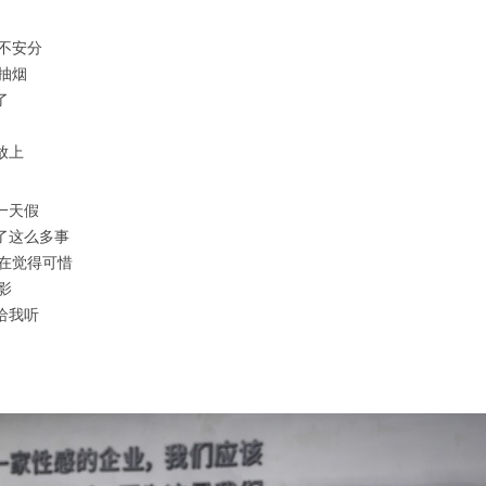
不安分
抽烟
了
放上
一天假
了这么多事
实在觉得可惜
影
给我听