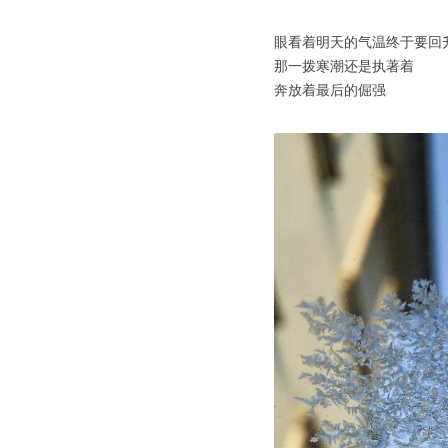
眼看着明天的气温终于要回
那一拨寒潮还是执著着
奔放着最后的倔强