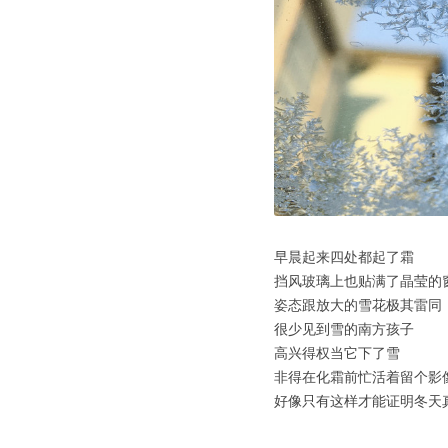
早晨起来四处都起了霜
挡风玻璃上也贴满了晶莹的
姿态跟放大的雪花极其雷同
很少见到雪的南方孩子
高兴得权当它下了雪
非得在化霜前忙活着留个影
好像只有这样才能证明冬天