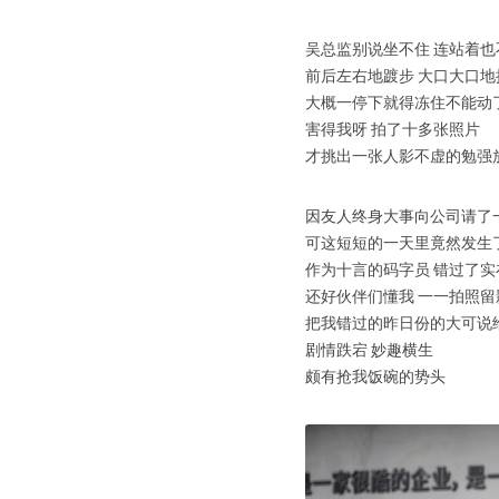
吴总监别说坐不住 连站着也
前后左右地踱步 大口大口地
大概一停下就得冻住不能动
害得我呀 拍了十多张照片
才挑出一张人影不虚的勉强
因友人终身大事向公司请了
可这短短的一天里竟然发生
作为十言的码字员 错过了
还好伙伴们懂我 一一拍照留
把我错过的昨日份的大可说
剧情跌宕 妙趣横生
颇有抢我饭碗的势头