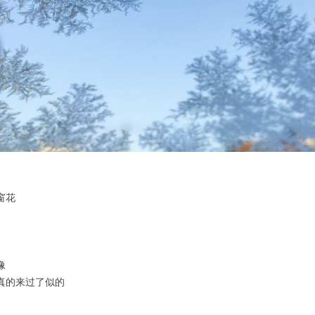
窗花
像
真的来过了似的