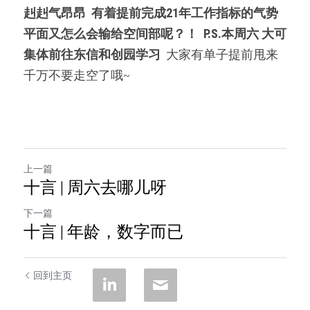
赳赳气昂昂
有着提前完成21年工作指标的气势
平面又怎么会输给空间部呢？！
P.S.本周六 大可
集体前往东信和创园学习
  大家有单子提前甩来 
千万不要走空了哦~  
上一篇
十言 | 周六去哪儿呀
下一篇
十言 | 年龄，数字而已
回到主页