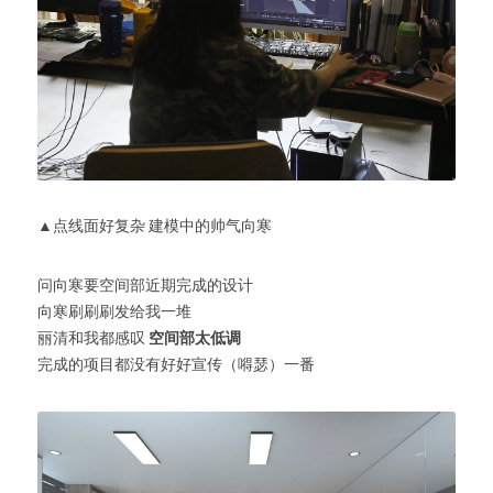
▲点线面好复杂 建模中的帅气向寒
问向寒要空间部近期完成的设计
向寒刷刷刷发给我一堆
丽清和我都感叹 
空间部太低调
完成的项目都没有好好宣传（嘚瑟）一番