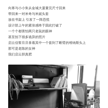
向寒与小小朱从金城大厦量完尺寸回来
带回来一对米奇与米妮头套
放在书架上 引发了一阵恐慌
设计部上午的紧张感终于因此打破了
一个个都害怕两只老鼠的眼神
甚至拍下很多诡异的照片
启云信誓旦旦拿着其中一个套到了断臂的维纳斯头上
那可是老陈的女神
我们启云胆真肥