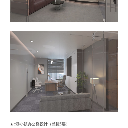
▲e游小镇办公楼设计（整幢5层）