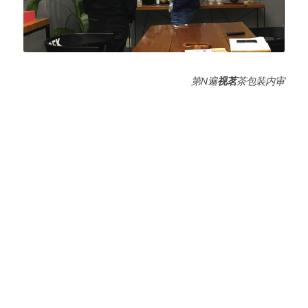
第N遍
视茗
茶包装内审