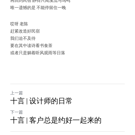
再回到民宿 静得只闻溪流与鸟鸣
唯一遗憾的是 不能停留住一晚
哎呀 老陈
赶紧改造好民宿
我们迫不及待
要在其中读诗看书食茶
或者只是躺着听风观雨等日落
上一篇
十言 | 设计师的日常
下一篇
十言 | 客户总是约好一起来的