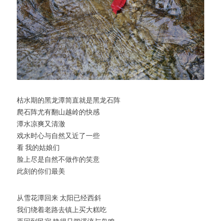
枯水期的黑龙潭简直就是黑龙石阵
爬石阵尤有翻山越岭的快感
潭水凉爽又清澈
戏水时心与自然又近了一些
看 我的姑娘们
脸上尽是自然不做作的笑意
此刻的你们最美
从雪花潭回来 太阳已经西斜
我们绕着老路去镇上买大糕吃